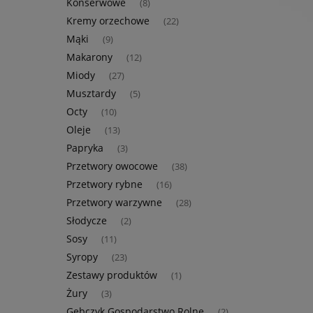
Konserwowe
(8)
Kremy orzechowe
(22)
Mąki
(9)
Makarony
(12)
Miody
(27)
Musztardy
(5)
Octy
(10)
Oleje
(13)
Papryka
(3)
Przetwory owocowe
(38)
Przetwory rybne
(16)
Przetwory warzywne
(28)
Słodycze
(2)
Sosy
(11)
Syropy
(23)
Zestawy produktów
(1)
Żury
(3)
Gębczyk Gospodarstwo Rolne
(2)