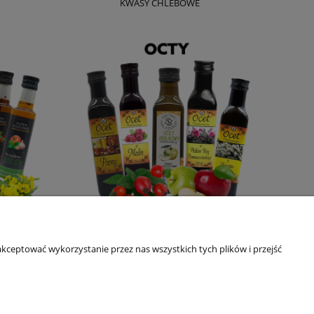
KWASY CHLEBOWE
OCTY
kceptować wykorzystanie przez nas wszystkich tych plików i przejść
O NAS
ści i Plików Cookies
O nas