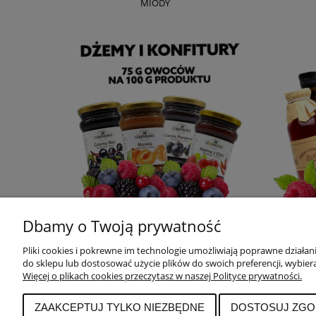
MIODY
Dbamy o Twoją prywatność
DŻEMY I KONFITURY
Pliki cookies i pokrewne im technologie umożliwiają poprawne działa
do sklepu lub dostosować użycie plików do swoich preferencji, wybier
Więcej o plikach cookies przeczytasz w naszej Polityce prywatności.
POMOC
MOJE KONTO
Zwroty i Reklamacje
Twoje zamówienia
ZAAKCEPTUJ TYLKO NIEZBĘDNE
DOSTOSUJ ZGO