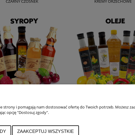
CZARNY CZOSNEK
KREMY ORZECHOWE
SYROPY
OLEJE
nie strony i pomagają nam dostosować ofertę do Twoich potrzeb. Możesz zaa
ając opcję "Dostosuj zgody".
PŁATNOŚCI I DOSTAWA
INFORMACJE
Formy płatności
Polityka prywatno
DY
ZAAKCEPTUJ WSZYSTKIE