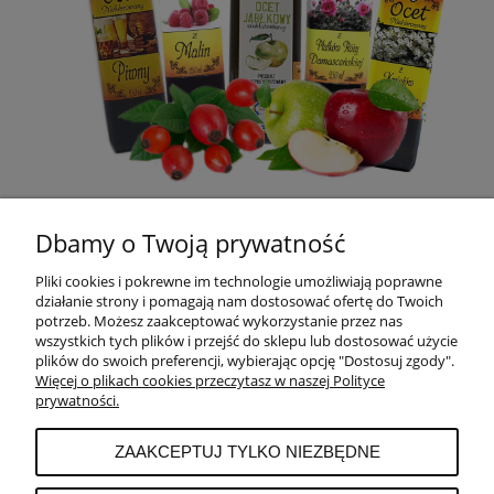
OCTY
Dbamy o Twoją prywatność
Pliki cookies i pokrewne im technologie umożliwiają poprawne
POMOC
działanie strony i pomagają nam dostosować ofertę do Twoich
potrzeb. Możesz zaakceptować wykorzystanie przez nas
wszystkich tych plików i przejść do sklepu lub dostosować użycie
MOJE KONTO
plików do swoich preferencji, wybierając opcję "Dostosuj zgody".
Więcej o plikach cookies przeczytasz w naszej Polityce
prywatności.
PŁATNOŚCI I DOSTAWA
ZAAKCEPTUJ TYLKO NIEZBĘDNE