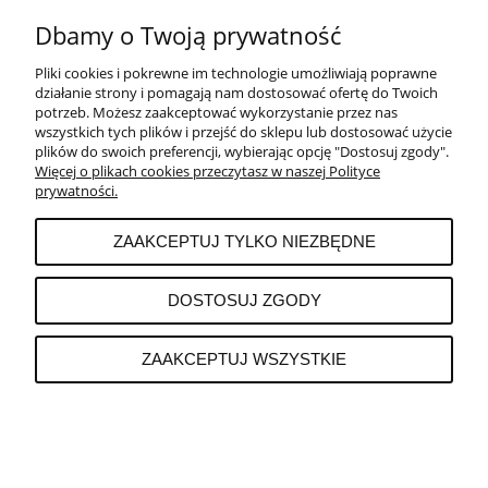
OCTY
Dbamy o Twoją prywatność
Pliki cookies i pokrewne im technologie umożliwiają poprawne
POMOC
działanie strony i pomagają nam dostosować ofertę do Twoich
potrzeb. Możesz zaakceptować wykorzystanie przez nas
wszystkich tych plików i przejść do sklepu lub dostosować użycie
MOJE KONTO
plików do swoich preferencji, wybierając opcję "Dostosuj zgody".
Więcej o plikach cookies przeczytasz w naszej Polityce
prywatności.
PŁATNOŚCI I DOSTAWA
ZAAKCEPTUJ TYLKO NIEZBĘDNE
INFORMACJE
DOSTOSUJ ZGODY
ZAAKCEPTUJ WSZYSTKIE
O NAS
POKAŻ PEŁNĄ WERSJĘ STRONY
Sklep internetowy Shoper.pl