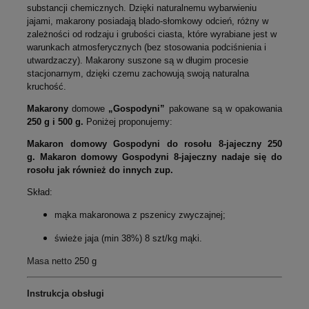
substancji chemicznych. Dzięki naturalnemu wybarwieniu
jajami, makarony posiadają blado-słomkowy odcień, różny w
zależności od rodzaju i grubości ciasta, które wyrabiane jest w
warunkach atmosferycznych (bez stosowania podciśnienia i
utwardzaczy). Makarony suszone są w długim procesie
stacjonarnym, dzięki czemu zachowują swoją naturalna
kruchość.
Makarony
domowe
„Gospodyni”
pakowane są w opakowania
250 g i 500 g.
Poniżej proponujemy:
Makaron domowy Gospodyni do rosołu 8-jajeczny 250
g. Makaron domowy Gospodyni 8-jajeczny nadaje się do
rosołu jak również do innych zup.
Skład:
mąka makaronowa z pszenicy zwyczajnej;
świeże jaja (min 38%) 8 szt/kg mąki.
Masa netto
250 g
Instrukcja obsługi