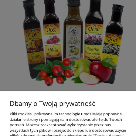
OCTY
Dbamy o Twoją prywatność
Pliki cookies i pokrewne im technologie umożliwiają poprawne
POMOC
działanie strony i pomagają nam dostosować ofertę do Twoich
potrzeb. Możesz zaakceptować wykorzystanie przez nas
wszystkich tych plików i przejść do sklepu lub dostosować użycie
MOJE KONTO
plików do swoich preferencji, wybierając opcję "Dostosuj zgody".